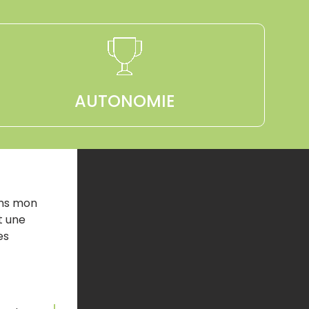
AUTONOMIE
ans mon
t une
es