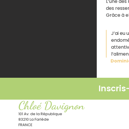
L’une des 
des ressen
Grâce à el
J’ai eu
endomét
attenti
l’alime
Domini
Inscris
Chloé Davignon
101 Av. de la République
83210 La Farlède
FRANCE