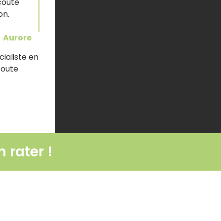
écoute
on.
Aurore
ialiste en
coute
 rater !