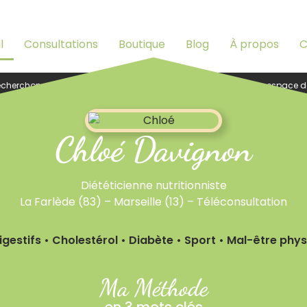
l
Consultations
Boutique
Blog
À propos
C
cherchons un(e) professionnel(le) de santé pour rejoindre notre espace d
Chloé Davignon
Diététicienne nutritionniste
La Farlède (83) – Marseille (13) – Téléconsultation
gestifs • Cholestérol • Diabète • Sport • Mal-être phys
Ma Méthode
en 3 mots clés