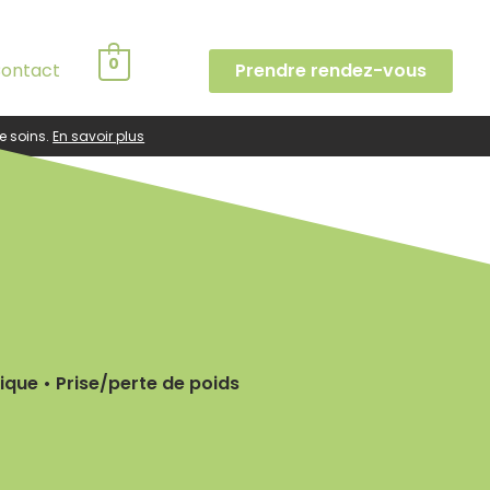
0
ontact
Prendre rendez-vous
e soins.
En savoir plus
ique • Prise/perte de poids