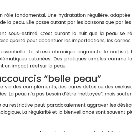
 rôle fondamental. Une hydratation régulière, adaptée au
de la peau. Elle passe autant par les boissons que par les
ent sous-estimé. C’est durant la nuit que la peau se r
ise qualité peut accentuer les imperfections, les cernes e
 essentielle. Le stress chronique augmente le cortisol, 
matiques cutanées. Des pratiques simples comme la re
t un impact réel sur la peau.
accourcis “belle peau”
e via des compléments, des cures détox ou des exclusi
es. La peau n’a pas besoin d’être “nettoyée”, mais soute
 ou restrictive peut paradoxalement aggraver les déséq
ologique. La régularité et la bienveillance sont souvent pl