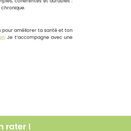
mples, cohérentes et durables :
 chronique.
ps pour améliorer ta santé et ton
on.
Je t’accompagne avec une
 ennemi pour la santé ?
 rater !