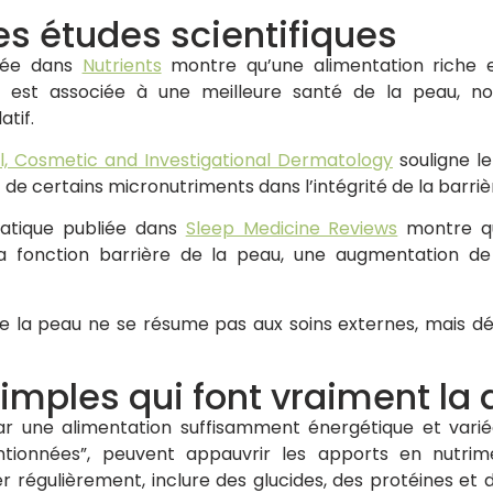
es études scientifiques
liée dans
Nutrients
montre qu’une alimentation riche en
ts est associée à une meilleure santé de la peau, n
atif.
al, Cosmetic and Investigational Dermatology
souligne le
t de certains micronutriments dans l’intégrité de la barri
matique publiée dans
Sleep Medicine Reviews
montre qu
la fonction barrière de la peau, une augmentation de
 la peau ne se résume pas aux soins externes, mais d
imples qui font vraiment la 
une alimentation suffisamment énergétique et variée. 
tionnées”, peuvent appauvrir les apports en nutrime
régulièrement, inclure des glucides, des protéines et de