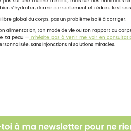
 pas sur une routine miracle, mais sur des habitudes si
ien s’hydrater, dormir correctement et réduire le stress
ilibre global du corps, pas un problème isolé à corriger.
r ton alimentation, ton mode de vie ou ton rapport au cor
de ta peau —
n’hésite pas à venir me voir en consultati
sonnalisée, sans injonctions ni solutions miracles.
ce trouble encore méconnu
naise, moutarde… faut-il les éviter ?
Le soleil : ami ou
Lire l'article
-toi à ma newsletter pour ne rien