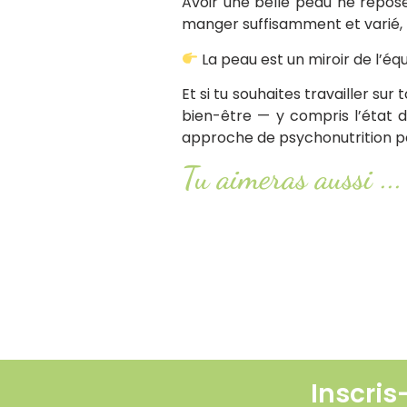
Avoir une belle peau ne repose
manger suffisamment et varié, b
La peau est un miroir de l’équ
Et si tu souhaites travailler su
bien-être — y compris l’état 
approche de psychonutrition per
Tu aimeras aussi ...
Syndrome POTS : comprendre 
Lire l'article
Smash or pass : ketchup, mayon
Lire l'article
Inscris