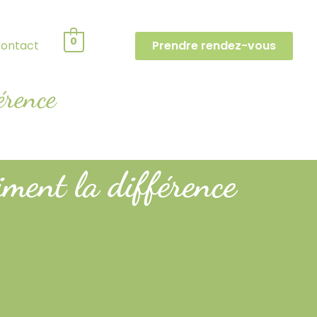
0
ontact
Prendre rendez-vous
érence
iment la différence