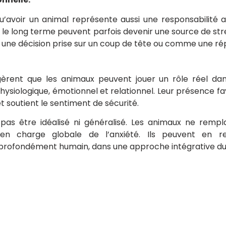
’avoir un animal représente aussi une responsabilité au 
le long terme peuvent parfois devenir une source de st
e une décision prise sur un coup de tête ou comme une ré
gèrent que les animaux peuvent jouer un rôle réel dans
s physiologique, émotionnel et relationnel. Leur présence 
et soutient le sentiment de sécurité.
 pas être idéalisé ni généralisé. Les animaux ne re
 en charge globale de l’anxiété. Ils peuvent en r
t profondément humain, dans une approche intégrative du
naise, moutarde… faut-il les éviter ?
Le soleil : ami ou
Lire l'article