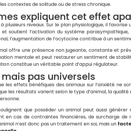
les contextes de solitude ou de stress chronique.
es expliquent cet effet apa
 plusieurs niveaux. Sur le plan physiologique, il favorise 
et soutient l’activation du système parasympathique, 
nal, l’augmentation de l’ocytocine contribue à un sentimen
imal offre une présence non jugeante, constante et prévis
mination mentale et peut restaurer un sentiment de stabil
tion constitue un véritable point d’appui régulateur.
s mais pas universels
ue les effets bénéfiques des animaux sur l’anxiété ne son
 les résultats varient selon le type d’animal, la qualité d
 personne.
s soulignent que posséder un animal peut aussi générer
t en cas de contraintes financières, de surcharge de re
animal n’est donc pas un traitement en soi, mais un
fact
onnelle.