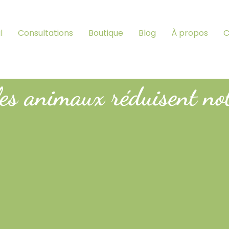
l
Consultations
Boutique
Blog
À propos
C
les animaux réduisent not