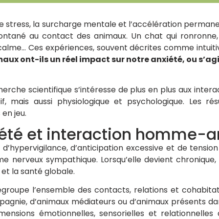
le stress, la surcharge mentale et l’accélération perma
ntané au contact des animaux. Un chat qui ronronne, 
 calme… Ces expériences, souvent décrites comme intuiti
aux ont-ils un réel impact sur notre anxiété, ou s’ag
herche scientifique s’intéresse de plus en plus aux inte
if, mais aussi physiologique et psychologique. Les ré
en jeu.
xiété et interaction homme-
d’hypervigilance, d’anticipation excessive et de tension
me nerveux sympathique. Lorsqu’elle devient chronique, 
 et la santé globale.
roupe l’ensemble des contacts, relations et cohabitati
ompagnie, d’animaux médiateurs ou d’animaux présents da
mensions émotionnelles, sensorielles et relationnelles