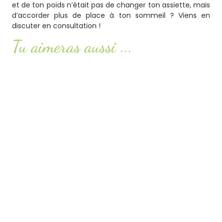
et de ton poids n’était pas de changer ton assiette, mais
d’accorder plus de place à ton sommeil ? Viens en
discuter en consultation !
Tu aimeras aussi ...
Syndrome POTS : comprendre ce trouble encore
méconnu
Lire l'article
Smash or pass : ketchup, mayonnaise,
moutarde… faut-il les éviter ?
Lire l'article
Le soleil : ami ou ennemi pour la santé ?