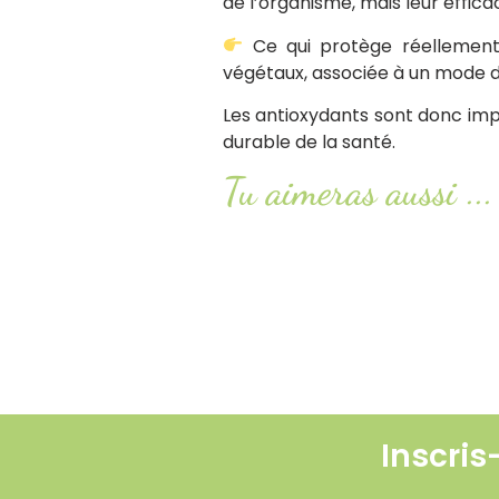
de l’organisme, mais leur effic
Ce qui protège réellement l
végétaux, associée à un mode de
Les antioxydants sont donc impo
durable de la santé.
Tu aimeras aussi ...
Syndrome POTS : comprendre 
Lire l'article
Smash or pass : ketchup, mayon
Lire l'article
Inscris