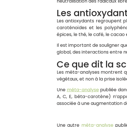
neutralisation des radicaux libre
Les antioxydant
Les antioxydants regroupent plu
caroténoïdes et les polyphénol
épices, le thé, le café, le cacao
Il est important de souligner qu
global, des interactions entre 
Ce que dit la s
Les méta-analyses montrent que
végétaux, et non à la prise is
Une
méta-analyse
publiée dans
A, C, E, bêta-carotène) n’ap
associée à une augmentation de 
Une autre
méta-analyse
publi