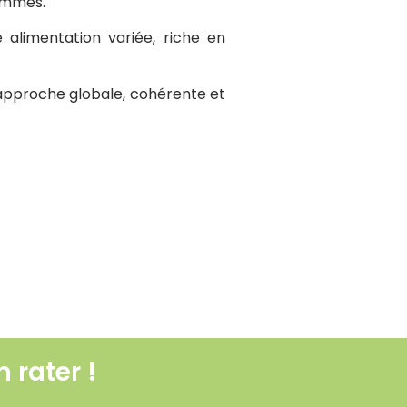
sommés.
 alimentation variée, riche en
e approche globale, cohérente et
 ennemi pour la santé ?
 rater !