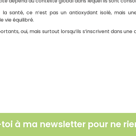
acité dépend du contexte global dans lequel ils sont con
a santé, ce n’est pas un antioxydant isolé, mais une
 vie équilibré.
rtants, oui, mais surtout lorsqu’ils s’inscrivent dans un
ce trouble encore méconnu
naise, moutarde… faut-il les éviter ?
Le soleil : ami ou
Lire l'article
-toi à ma newsletter pour ne rien