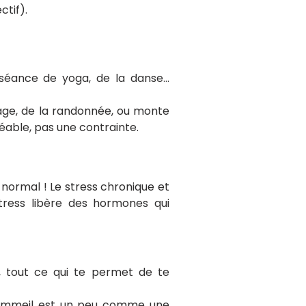
ctif).
 séance de yoga, de la danse…
dinage, de la randonnée, ou monte
éable, pas une contrainte.
normal ! Le stress chronique et
tress libère des hormones qui
f, tout ce qui te permet de te
n sommeil est un peu comme une