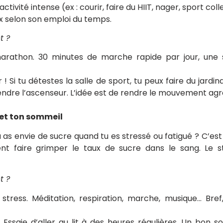
tivité intense (ex : courir, faire du HIIT, nager, sport colle
x selon son emploi du temps.
t ?
marathon. 30 minutes de marche rapide par jour, une
.
ir ! Si tu détestes la salle de sport, tu peux faire du jar
rendre l’ascenseur. L’idée est de rendre le mouvement agr
 et ton sommeil
s envie de sucre quand tu es stressé ou fatigué ? C’est 
 faire grimper le taux de sucre dans le sang. Le s
t ?
 stress. Méditation, respiration, marche, musique… Bre
. Essaie d’aller au lit à des heures régulières. Un bo