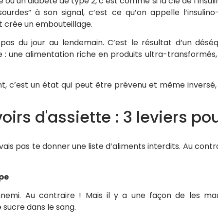
u un diabète de type 2, c’est comme si la clé de l’insulin
ourdes” à son signal, c’est ce qu’on appelle l’insulino-
t crée un embouteillage.
pas du jour au lendemain. C’est le résultat d’un déséqui
 : une alimentation riche en produits ultra-transformés,
nt, c’est un état qui peut être prévenu et même inversé
irs d'assiette : 3 leviers po
 vais pas te donner une liste d’aliments interdits. Au contr
ipe
ennemi. Au contraire ! Mais il y a une façon de les man
 sucre dans le sang.