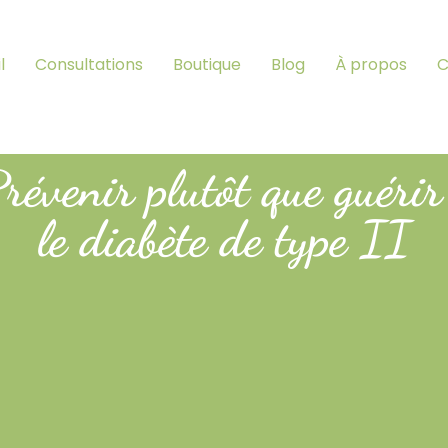
l
Consultations
Boutique
Blog
À propos
C
révenir plutôt que guérir
le diabète de type II