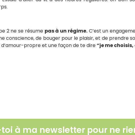
rps.
ype 2 ne se résume
pas à un régime.
C’est un engagemen
ne conscience, de bouger pour le plaisir, et de prendre 
te d’amour-propre et une façon de te dire
“je me choisis, 
ce trouble encore méconnu
naise, moutarde… faut-il les éviter ?
Le soleil : ami ou
Lire l'article
-toi à ma newsletter pour ne rien