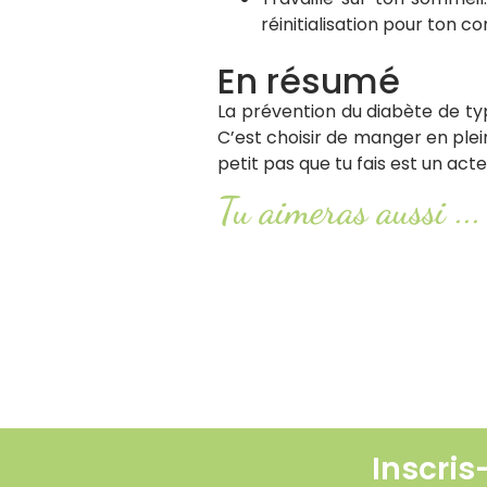
réinitialisation pour ton co
En résumé
La prévention du diabète de t
C’est choisir de manger en plei
petit pas que tu fais est un ac
Tu aimeras aussi ...
Syndrome POTS : comprendre 
Lire l'article
Smash or pass : ketchup, mayon
Lire l'article
Inscris