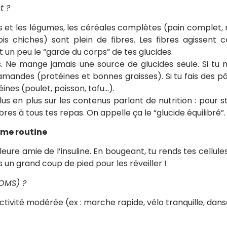
t ?
ts et les légumes, les céréales complètes (pain complet, r
pois chiches) sont plein de fibres. Les fibres agissent 
t un peu le “garde du corps” de tes glucides.
 Ne mange jamais une source de glucides seule. Si tu
andes (protéines et bonnes graisses). Si tu fais des pât
nes (poulet, poisson, tofu…).
lus en plus sur les contenus parlant de nutrition : pour s
bres à tous tes repas. On appelle ça le “glucide équilibré”.
me routine
lleure amie de l’insuline. En bougeant, tu rends tes cellules 
 un grand coup de pied pour les réveiller !
’OMS) ?
tivité modérée (ex : marche rapide, vélo tranquille, danse