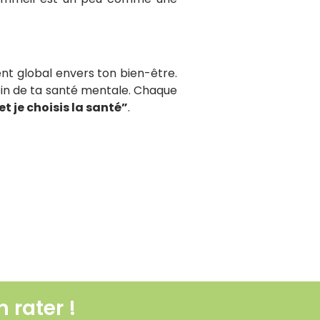
t global envers ton bien-être.
soin de ta santé mentale. Chaque
et je choisis la santé”
.
 ennemi pour la santé ?
 rater !