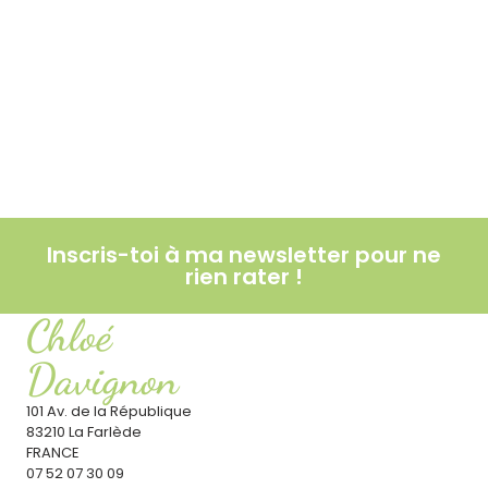
Smash or pass : ketchup, mayonnaise,
moutarde… faut-il les éviter ?
Lire l'article
Le soleil : ami ou ennemi pour la santé ?
Lire l'article
Inscris-toi à ma newsletter pour ne
rien rater !
Chloé
Davignon
101 Av. de la République
83210 La Farlède
FRANCE
07 52 07 30 09