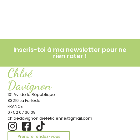
Lire l'article
Les comptes Insta à suivre
Lire l'article
Inscris-toi à ma newsletter pour ne
rien rater !
Chloé
Davignon
101 Av. de la République
83210 La Farlède
FRANCE
07 52 07 30 09
chloedavignon.dieteticienne@gmail.com
Prendre rendez-vous