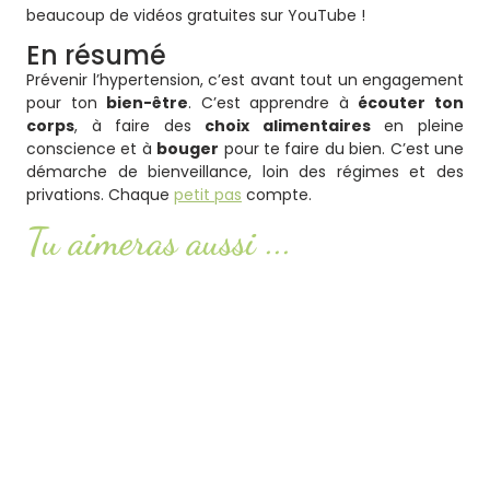
beaucoup de vidéos gratuites sur YouTube !
En résumé
Prévenir l’hypertension, c’est avant tout un engagement
pour ton
bien-être
. C’est apprendre à
écouter ton
corps
, à faire des
choix alimentaires
en pleine
conscience et à
bouger
pour te faire du bien. C’est une
démarche de bienveillance, loin des régimes et des
privations. Chaque
petit pas
compte.
Tu aimeras aussi ...
Smash or pass : ketchup, mayonnaise,
moutarde… faut-il les éviter ?
Lire l'article
Le soleil : ami ou ennemi pour la santé ?