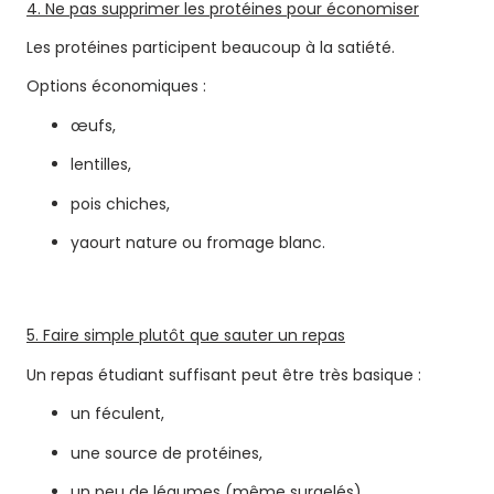
4. Ne pas supprimer les protéines pour économiser
Les protéines participent beaucoup à la satiété.
Options économiques :
œufs,
lentilles,
pois chiches,
yaourt nature ou fromage blanc.
5. Faire simple plutôt que sauter un repas
Un repas étudiant suffisant peut être très basique :
un féculent,
une source de protéines,
un peu de légumes (même surgelés),