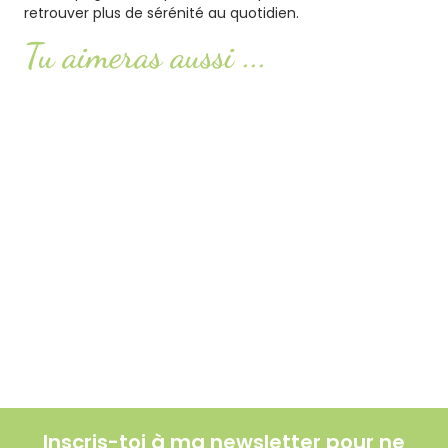
retrouver plus de sérénité au quotidien.
Tu aimeras aussi ...
Smash or pass : ketchup, mayonnaise,
moutarde… faut-il les éviter ?
Lire l'article
Le soleil : ami ou ennemi pour la santé ?
Lire l'article
Les comptes Insta à suivre
Lire l'article
Inscris-toi à ma newsletter pour ne