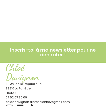
Smash or pass : ketchup, mayonnaise,
moutarde… faut-il les éviter ?
Lire l'article
Le soleil : ami ou ennemi pour la santé ?
Lire l'article
Inscris-toi à ma newsletter pour ne
rien rater !
Chloé
Davignon
101 Av. de la République
83210 La Farlède
FRANCE
07 52 07 30 09
chloedavignon.dieteticienne@gmail.com