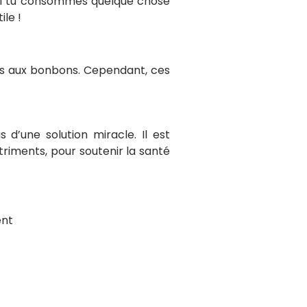
 oui tu consommes quelque chose
ile !
es aux bonbons. Cependant, ces
 d’une solution miracle. Il est
utriments, pour soutenir la santé
ent
 ennemi pour la santé ?