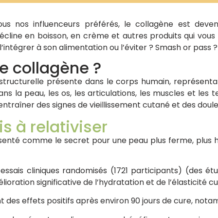
us nos influenceurs préférés, le collagène est deven
décline en boisson, en crème et autres produits qui vous
 l’intégrer à son alimentation ou l’éviter ? Smash or pass ?
e collagène ?
 structurelle présente dans le corps humain, représent
 dans la peau, les os, les articulations, les muscles et les
entraîner des signes de vieillissement cutané et des douleu
 à relativiser
ésenté comme le secret pour une peau plus ferme, plus
ssais cliniques randomisés (1721 participants) (des ét
lioration significative de l’hydratation et de l’élasticit
 des effets positifs après environ 90 jours de cure, notam