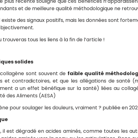
se plus récente souligne que ces bénéfices n’apparaissen
épendants et de meilleure qualité méthodologique ne retro
l existe des signaux positifs, mais les données sont forte
 objectivement.
u trouveras tous les liens à la fin de l’article !
iques solides
u collagène sont souvent de
faible qualité méthodolo
s et contradictoires, et que les allégations de santé (
iment a un effet bénéfique sur la santé) liées au colla
ité des Aliments (AESA)
ène pour soulager les douleurs, vraiment ? publiée en 202
que
é, il est dégradé en acides aminés, comme toutes les aut