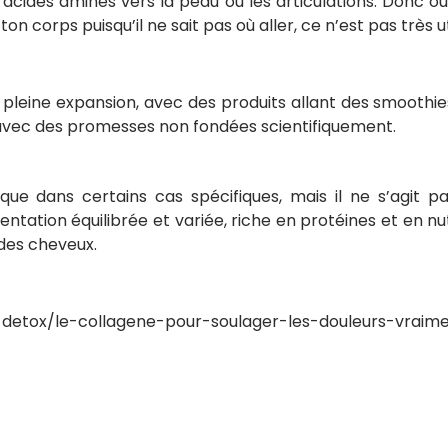
 acides aminés vers la peau ou les articulations. Donc
 ton corps puisqu’il ne sait pas où aller, ce n’est pas très ut
 pleine expansion, avec des produits allant des smoothi
avec des promesses non fondées scientifiquement.
ue dans certains cas spécifiques, mais il ne s’agit pas
mentation équilibrée et variée, riche en protéines et en n
 des cheveux.
l-detox/le-collagene-pour-soulager-les-douleurs-vraim
naise, moutarde… faut-il les éviter ?
Le soleil : ami ou