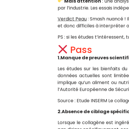
Mais attention
: une analy
par l’industrie. Les essais ind
Verdict Peau
: Smash nuancé ! I
et donc difficiles à interpréter
PS : si les études t’intéressent, t
Pass
1.Manque de preuves scientif
Les études sur les bienfaits d
données actuelles sont limitée
implique qu’un aliment ou nutr
l’Autorité Européenne de Sécur
Source : Etude INSERM Le collag
2.Absence de ciblage spécifi
Lorsque le collagène est ingér