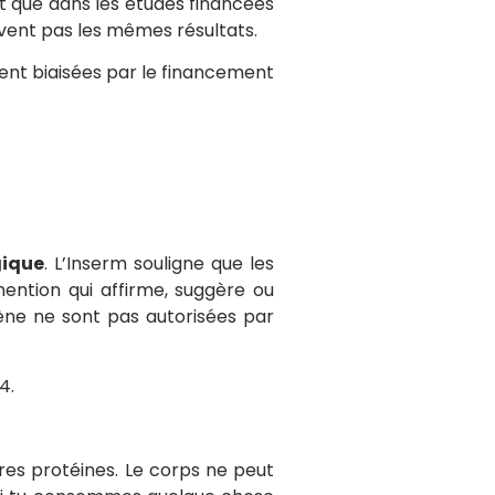
t que dans les études financées
uvent pas les mêmes résultats.
ment biaisées par le financement
gique
. L’Inserm souligne que les
mention qui affirme, suggère ou
gène ne sont pas autorisées par
4.
res protéines. Le corps ne peut