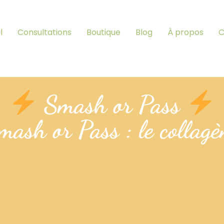
l
Consultations
Boutique
Blog
À propos
C
Smash or Pass
mash or Pass : le collagè