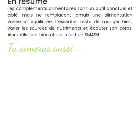
En résumé
Les compléments alimentaires sont un
outil ponctuel et
ciblé
, mais ne remplacent jamais une alimentation
variée et équilibrée. L’essentiel reste de
manger bien,
varier les sources de nutriments et écouter
son corps
.
Alors, s’ils sont bien utilisés c’est un SMASH !
Tu aimeras aussi ...
Syndrome POTS : comprendre ce trouble encore
méconnu
Lire l'article
Smash or pass : ketchup, mayonnaise,
moutarde… faut-il les éviter ?
Lire l'article