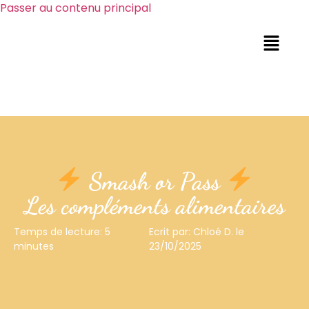
Passer au contenu principal
Smash or Pass
Les compléments alimentaires
Temps de lecture: 5
Ecrit par: Chloé D. le
minutes
23/10/2025