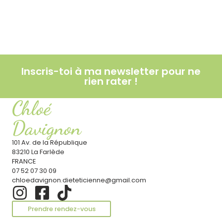
Le soleil : ami ou ennemi pour la santé ?
Lire l'article
Inscris-toi à ma newsletter pour ne
rien rater !
Chloé
Davignon
101 Av. de la République
83210 La Farlède
FRANCE
07 52 07 30 09
chloedavignon.dieteticienne@gmail.com
Prendre rendez-vous