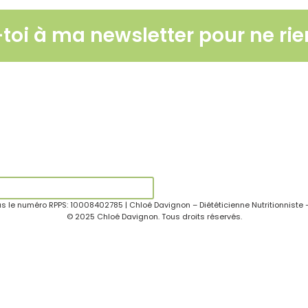
-toi à ma newsletter pour ne rien
us le numéro RPPS: 10008402785 | Chloé Davignon – Diététicienne Nutritionniste 
© 2025 Chloé Davignon. Tous droits réservés.