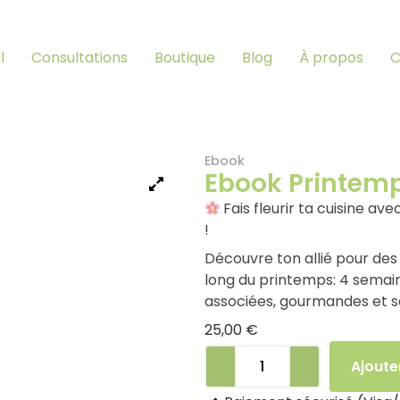
l
Consultations
Boutique
Blog
À propos
C
Ebook
Ebook Printem
Fais fleurir ta cuisine a
!
Découvre ton allié pour des 
long du printemps: 4 semain
associées, gourmandes et s
25,00
€
Ajoute