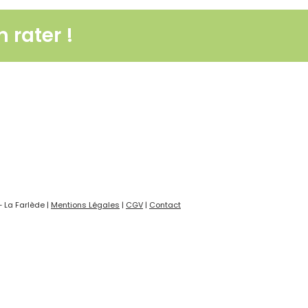
 rater !
– La Farlède |
Mentions Légales
|
CGV
|
Contact