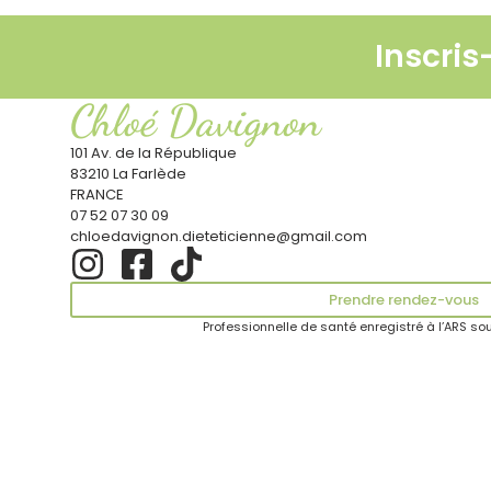
Inscris
Chloé Davignon
101 Av. de la République
83210 La Farlède
FRANCE
07 52 07 30 09
chloedavignon.dieteticienne@gmail.com
Prendre rendez-vous
Professionnelle de santé enregistré à l’ARS so