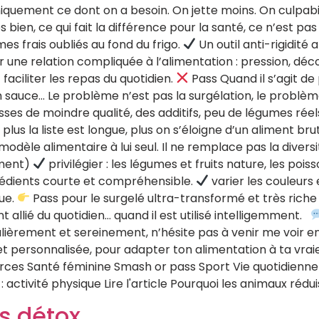
niquement ce dont on a besoin. On jette moins. On culpabi
s bien, ce qui fait la différence pour la santé, ce n’est pas
 frais oubliés au fond du frigo.
Un outil anti-rigidité
 une relation compliquée à l’alimentation : pression, dé
faciliter les repas du quotidien.
Pass Quand il s’agit de
n sauce… Le problème n’est pas la surgélation, le problèm
es de moindre qualité, des additifs, peu de légumes réels.
us la liste est longue, plus on s’éloigne d’un aliment bru
odèle alimentaire à lui seul. Il ne remplace pas la diversité, 
ement)
privilégier : les légumes et fruits nature, les poi
grédients courte et compréhensible.
varier les couleurs 
que.
Pass pour le surgelé ultra-transformé et très riche
nt allié du quotidien… quand il est utilisé intelligemment.
ulièrement et sereinement, n’hésite pas à venir me voir 
 personnalisée, pour adapter ton alimentation à ta vraie vi
ces Santé féminine Smash or pass Sport Vie quotidienne A
 activité physique Lire l'article Pourquoi les animaux rédui
us détox