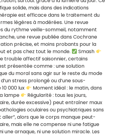
ration, surtout grâce à la lumière du jour. Ce
fique solide, mais dans des indications
érapie est efficace dans le traitement du
 formes légères à modérées. Une revue
bles du rythme veille-sommeil, notamment
evanche, une revue publiée dans Cochrane
cation précise, et moins probants pour la
out et pas chez tout le monde.
Smash
 trouble affectif saisonnier, certains
 est présentée comme : une solution
que du moral sans agir sur le reste du mode
, d’un stress prolongé ou d’une sous-
 10 000 lux
Moment idéal : le matin, dans
 la lampe
Régularité : tous les jours,
aire, durée excessive) peut entraîner maux
 pathologies oculaires ou psychiatriques sans
ait aller”, alors que le corps manque peut-
aire, mais elle ne compense ni une fatigue
i une arnaque, ni une solution miracle. Les