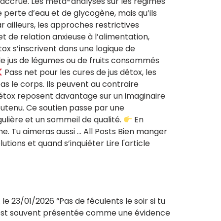
e accrue. Les méta-analyses sur les régimes
e perte d’eau et de glycogène, mais qu’ils
ailleurs, les approches restrictives
de relation anxieuse à l’alimentation,
étox s’inscrivent dans une logique de
 de jus de légumes ou de fruits consommés
Pass net pour les cures de jus détox, les
as le corps. Ils peuvent au contraire
jus détox reposent davantage sur un imaginaire
 soutenu. Ce soutien passe par une
gulière et un sommeil de qualité.
En
erme. Tu aimeras aussi … All Posts Bien manger
ions et quand s’inquiéter Lire l'article
e 23/01/2026 “Pas de féculents le soir si tu
le est souvent présentée comme une évidence