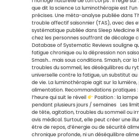
l’horloge naturelle de ton corps : il règle s
que dit la science La luminothérapie est l’un 
précises. Une méta-analyse publiée dans Th
trouble affectif saisonnier (TAS), avec des
systématique publiée dans Sleep Medicine R
chez les personnes souffrant de décalage c
Database of Systematic Reviews souligne que
fatigue chronique ou la dépression non sais
Smash… mais sous conditions. Smash, car la lu
troubles du sommeil, les déséquilibres du ryt
universelle contre la fatigue, un substitut 
de vie. La luminothérapie agit sur la lumièr
alimentation. Recommandations pratiques 
l’heure qui suit le réveil
Position : la lamp
pendant plusieurs jours / semaines Les lim
de tête, agitation, troubles du sommeil ou ir
avis médical. Surtout, elle peut créer une ill
être de repos, d’énergie ou de sécurité ali
chronique profonde, ni un déséquilibre alime