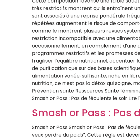
Cette composition favorise une faible satié
très restrictifs montrent qu’ils entraînent 
sont associés à une reprise pondérale fréque
répétées augmentent le risque de comportem
comme le montrent plusieurs revues systémat
restriction incompatible avec une alimenta
occasionnellement, en complément d’une alim
programmes restrictifs et les promesses de p
fragiliser l’équilibre nutritionnel, accentuer
de purification que sur des bases scientifiqu
alimentation variée, suffisante, riche en fib
nutrition, ce n’est pas la détox qui soigne, m
Prévention santé Ressources Santé féminine S
Smash or Pass : Pas de féculents le soir Lire l'
Smash or Pass : Pas de
Smash or Pass Smash or Pass : Pas de féculent
veux perdre du poids”. Cette règle est dev