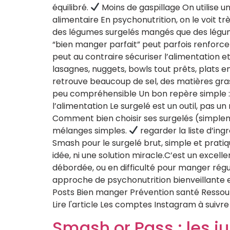
équilibré.
Moins de gaspillage On utilise u
alimentaire En psychonutrition, on le voit trè
des légumes surgelés mangés que des légumes
“bien manger parfait” peut parfois renforcer
peut au contraire sécuriser l’alimentation et 
lasagnes, nuggets, bowls tout prêts, plats e
retrouve beaucoup de sel, des matières grass
peu compréhensible Un bon repère simple : pl
l’alimentation Le surgelé est un outil, pas un m
Comment bien choisir ses surgelés (simpl
mélanges simples.
regarder la liste d’in
Smash pour le surgelé brut, simple et prati
idée, ni une solution miracle.C’est un excelle
débordée, ou en difficulté pour manger rég
approche de psychonutrition bienveillante et
Posts Bien manger Prévention santé Ressour
Lire l'article Les comptes Instagram à suivre :
Smash or Pass : les j