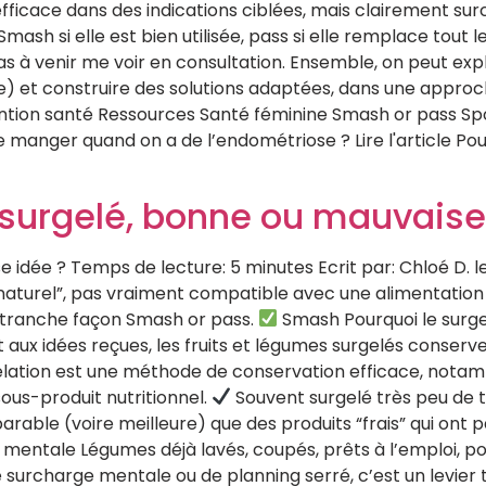
efficace dans des indications ciblées, mais clairement s
Smash si elle est bien utilisée, pass si elle remplace tout le
s à venir me voir en consultation. Ensemble, on peut expl
ie) et construire des solutions adaptées, dans une approc
ntion santé Ressources Santé féminine Smash or pass Spo
ue manger quand on a de l’endométriose ? Lire l'article Pou
 surgelé, bonne ou mauvaise
 idée ? Temps de lecture: 5 minutes Ecrit par: Chloé D. 
“naturel”, pas vraiment compatible avec une alimentation s
n tranche façon Smash or pass.
Smash Pourquoi le surgel
ux idées reçues, les fruits et légumes surgelés conserven
élation est une méthode de conservation efficace, notam
ous-produit nutritionnel.
Souvent surgelé très peu de t
arable (voire meilleure) que des produits “frais” qui ont 
mentale Légumes déjà lavés, coupés, prêts à l’emploi, poi
e surcharge mentale ou de planning serré, c’est un levie