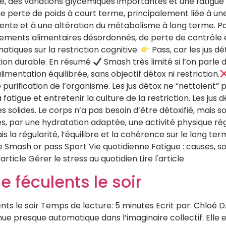
té, des variations glycémiques importantes et une fatigu
une perte de poids à court terme, principalement liée à un
nte et à une altération du métabolisme à long terme. Par 
ents alimentaires désordonnés, de perte de contrôle et 
iques sur la restriction cognitive.
Pass, car les jus d
tion durable. En résumé
Smash très limité si l’on parle
entation équilibrée, sans objectif détox ni restriction.
urification de l’organisme. Les jus détox ne “nettoient” p
 la fatigue et entretenir la culture de la restriction. Les 
es solides. Le corps n’a pas besoin d’être détoxifié, mais
res, par une hydratation adaptée, une activité physique ré
ais la régularité, l’équilibre et la cohérence sur le long t
mash or pass Sport Vie quotidienne Fatigue : causes, solut
article Gérer le stress au quotidien Lire l'article
 féculents le soir
s le soir Temps de lecture: 5 minutes Ecrit par: Chloé D. l
enue presque automatique dans l’imaginaire collectif. El