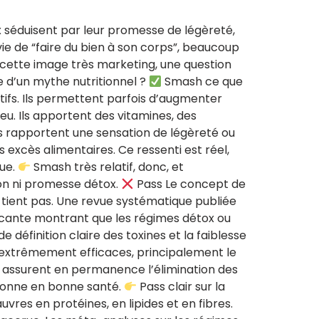
ox séduisent par leur promesse de légèreté,
ie de “faire du bien à son corps”, beaucoup
e cette image très marketing, une question
ge d’un mythe nutritionnel ?
Smash ce que
tifs. Ils permettent parfois d’augmenter
. Ils apportent des vitamines, des
es rapportent une sensation de légèreté ou
 excès alimentaires. Ce ressenti est réel,
que.
Smash très relatif, donc, et
ion ni promesse détox.
Pass Le concept de
e tient pas. Une revue systématique publiée
incante montrant que les régimes détox ou
e définition claire des toxines et la faiblesse
 extrêmement efficaces, principalement le
s assurent en permanence l’élimination des
rsonne en bonne santé.
Pass clair sur la
vres en protéines, en lipides et en fibres.