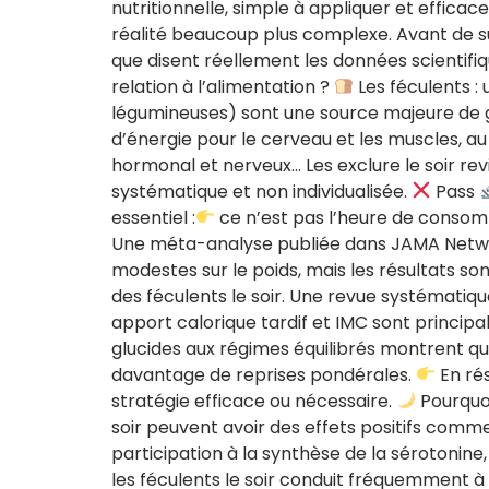
nutritionnelle, simple à appliquer et effic
réalité beaucoup plus complexe. Avant de su
que disent réellement les données scientifique
relation à l’alimentation ?
Les féculents : 
légumineuses) sont une source majeure de g
d’énergie pour le cerveau et les muscles, au 
hormonal et nerveux… Les exclure le soir rev
systématique et non individualisée.
Pass
essentiel :
ce n’est pas l’heure de consomma
Une méta-analyse publiée dans JAMA Network
modestes sur le poids, mais les résultats son
des féculents le soir. Une revue systématiqu
apport calorique tardif et IMC sont princi
glucides aux régimes équilibrés montrent que
davantage de reprises pondérales.
En ré
stratégie efficace ou nécessaire.
Pourquoi
soir peuvent avoir des effets positifs comm
participation à la synthèse de la sérotonine
les féculents le soir conduit fréquemment à