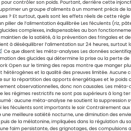
ace pour contrôler son poids. Pourtant, derrière cette in
pprimer un groupe d’aliments à un moment précis de la jo
s ? Et surtout, quels sont les effets réels de cette règle s
un pilier de l’alimentation équilibrée Les féculents (riz, p
lucides complexes, indispensables au bon fonctionnement 
maintien de la satiété, à la prévention des fringales et de
ient à déséquilibrer l’alimentation sur 24 heures, surtout
Ce que disent les méta-analyses Les données scientifiqu
tion des glucides qui détermine la prise ou la perte de p
 Open sur le timing des repas montre que manger plus t
t hétérogènes et la qualité des preuves limitée. Aucune con
e sur la répartition des apports énergétiques et le poids 
palement observationnelles, donc non causales. Les méta
 les régimes restrictifs ne sont pas supérieurs à long te
sumé : aucune méta-analyse ne soutient la suppression s
 les féculents sont importants le soir Contrairement aux
e une meilleure satiété nocturne, une diminution des envi
, puis de la mélatonine, impliquées dans la régulation du s
 une faim persistante, des grignotages, des compulsions a