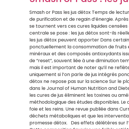
Smash or Pass les jus détox Temps de lecture
de purification et de regain d’énergie. Aprè
se tournent vers ces cures liquides censées 
centrale se pose : les jus détox sont-ils ré
les jus détox peuvent apporter Dans certains
ponctuellement la consommation de fruits e
minéraux et des composés antioxydants issus
de “reset”, souvent liée à une diminution te
mais il est important de noter qu’il ne refl
uniquement si l’on parle de jus intégrés po
détox ne repose pas sur la science Sur le pl
dans le Journal of Human Nutrition and Diet
les cures de jus éliminent les toxines ou amél
méthodologique des études disponibles. Le 
foie et les reins. Une revue publiée dans 
déchets métaboliques et que les interventi
promesse détox. Des effets délétères sur l’é