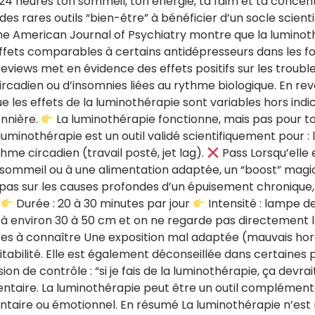
ur 24 heures ton sommeil, ton énergie, ta faim et ta concent
des rares outils “bien-être” à bénéficier d’un socle scienti
e American Journal of Psychiatry montre que la luminoth
 effets comparables à certains antidépresseurs dans les
eviews met en évidence des effets positifs sur les trou
ircadien ou d’insomnies liées au rythme biologique. En r
 les effets de la luminothérapie sont variables hors indi
onnière.
La luminothérapie fonctionne, mais pas pour t
minothérapie est un outil validé scientifiquement pour : le
hme circadien (travail posté, jet lag).
Pass Lorsqu’elle
au sommeil ou à une alimentation adaptée, un “boost” magi
e, pas sur les causes profondes d’un épuisement chronique
:
Durée : 20 à 30 minutes par jour
Intensité : lampe de
e à environ 30 à 50 cm et on ne regarde pas directement
ites à connaître Une exposition mal adaptée (mauvais hor
ritabilité. Elle est également déconseillée dans certaines
usion de contrôle : “si je fais de la luminothérapie, ça devr
mentaire. La luminothérapie peut être un outil complément
ntaire ou émotionnel. En résumé La luminothérapie n’est n