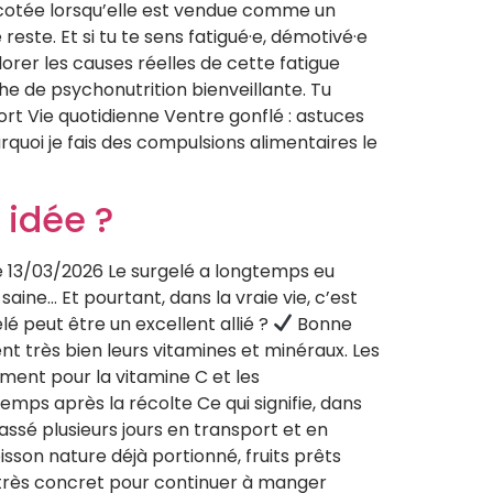
urcotée lorsqu’elle est vendue comme un
 reste. Et si tu te sens fatigué·e, démotivé·e
orer les causes réelles de cette fatigue
he de psychonutrition bienveillante. Tu
rt Vie quotidienne Ventre gonflé : astuces
rquoi je fais des compulsions alimentaires le
 idée ?
le 13/03/2026 Le surgelé a longtemps eu
aine… Et pourtant, dans la vraie vie, c’est
é peut être un excellent allié ?
Bonne
t très bien leurs vitamines et minéraux. Les
ment pour la vitamine C et les
emps après la récolte Ce qui signifie, dans
passé plusieurs jours en transport et en
sson nature déjà portionné, fruits prêts
r très concret pour continuer à manger