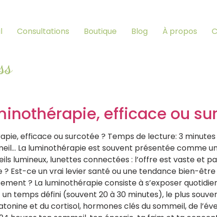
l
Consultations
Boutique
Blog
À propos
C
ss
minothérapie, efficace ou su
apie, efficace ou surcotée ? Temps de lecture: 3 minutes 
meil… La luminothérapie est souvent présentée comme une
ils lumineux, lunettes connectées : l’offre est vaste et p
ue ? Est-ce un vrai levier santé ou une tendance bien-êtr
tement ? La luminothérapie consiste à s’exposer quotidien
n temps défini (souvent 20 à 30 minutes), le plus souvent 
atonine et du cortisol, hormones clés du sommeil, de l’éve