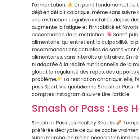
l’alimentation.
Un point fondamental : le d
déjà en déficit calorique, même sans suivre
une restriction cognitive installée depuis de
augmente la fatigue et l’irritabilité et fav
accentuation de la restriction.
Santé publi
alimentaire, qui entretient la culpabilité, l
recommandations actuelles de santé vont à l
alimentaires, sans interdits arbitraires. En 
ni adaptée à la réalité nutritionnelle de la m
global, la régularité des repas, des apports 
problème.
La restriction chronique, elle,
pass Sport Vie quotidienne Smash or Pass : Pas 
comptes Instagram à suivre Lire l'article
Smash or Pass : Les 
Smash or Pass Les Healthy Snacks
Temps d
préférée décrypte ce qui se cache vraiment d
supermarché, en pleine négociation intérieu