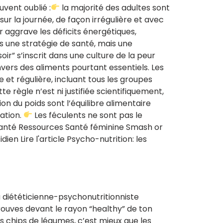
vent oublié :
la majorité des adultes sont
r la journée, de façon irrégulière et avec
r aggrave les déficits énergétiques,
as une stratégie de santé, mais une
ir” s’inscrit dans une culture de la peur
envers des aliments pourtant essentiels. Les
e et régulière, incluant tous les groupes
e règle n’est ni justifiée scientifiquement,
ion du poids sont l’équilibre alimentaire
tation.
Les féculents ne sont pas le
n santé Ressources Santé féminine Smash or
dien Lire l'article Psycho-nutrition: les
a diététicienne-psychonutritionniste
trouves devant le rayon “healthy” de ton
s chips de légumes, c’est mieux que les