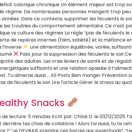
éficit calorique chronique Un élément majeur est trop sou
 de régime. De nombreuses personnes mangent trop peu su
s années. Dans ce contexte, supprimer les féculents le soi
orise les troubles du comportement alimentaire. Ce n’est p
que vs culture des régimes La règle “pas de féculents le so
a perte de repères internes (faim, satiété) et la méfiance 
’inverse :
une alimentation équilibrée, variée, suffisant
résumé
Pass pour la suppression des féculents le soir.Cett
ajorité des adultes. Les vrais leviers de santé et de régulat
énergétiques suffisants et une relation apaisée à l’alimen
 l’est. Tu aimeras aussi … All Posts Bien manger Préventio
de féculents le soir Lire l'article Gérer le stress au quoti
Healthy Snacks
e lecture: 5 minutes Ecrit par: Chloé D. le 03/12/2025 T
errière tes choix de collations ! Alors toi aussi, tu te re
re ? “Je DEVRAIS prendre ces barres aux superfoods”, “Le