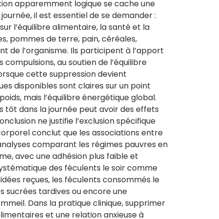
jonction apparemment logique se cache une
urnée, il est essentiel de se demander :
ur l’équilibre alimentaire, la santé et la
âtes, pommes de terre, pain, céréales,
de l’organisme. Ils participent à l’apport
s compulsions, au soutien de l’équilibre
 lorsque cette suppression devient
es disponibles sont claires sur un point
oids, mais l’équilibre énergétique global.
ôt dans la journée peut avoir des effets
clusion ne justifie l’exclusion spécifique
corporel conclut que les associations entre
-analyses comparant les régimes pauvres en
rme, avec une adhésion plus faible et
ystématique des féculents le soir comme
 idées reçues, les féculents consommés le
es sucrées tardives ou encore une
ommeil. Dans la pratique clinique, supprimer
limentaires et une relation anxieuse à