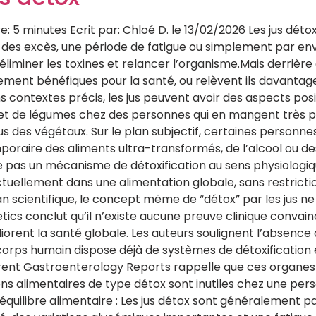
: 5 minutes Ecrit par: Chloé D. le 13/02/2026 Les jus dét
s des excès, une période de fatigue ou simplement par env
éliminer les toxines et relancer l’organisme.Mais derrièr
ellement bénéfiques pour la santé, ou relèvent ils davanta
 contextes précis, les jus peuvent avoir des aspects posi
t de légumes chez des personnes qui en mangent très peu
 des végétaux. Sur le plan subjectif, certaines personn
mporaire des aliments ultra-transformés, de l’alcool ou des
ète pas un mécanisme de détoxification au sens physiologi
nctuellement dans une alimentation globale, sans restrict
an scientifique, le concept même de “détox” par les jus n
etics conclut qu’il n’existe aucune preuve clinique conva
iorent la santé globale. Les auteurs soulignent l’absence d
corps humain dispose déjà de systèmes de détoxification
Current Gastroenterology Reports rappelle que ces organe
ons alimentaires de type détox sont inutiles chez une pe
quilibre alimentaire : Les jus détox sont généralement pau